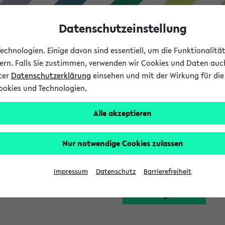
Datenschutzeinstellung
chnologien. Einige davon sind essentiell, um die Funktionalit
sern. Falls Sie zustimmen, verwenden wir Cookies und Daten auc
nter
Datenschutzerklärung
einsehen und mit der Wirkung für die 
ookies und Technologien.
Studium
Lehre
International
Alle akzeptieren
Funktion zugreifen, die Ihnen erst nach einer Anmeldung am Sy
Nur notwendige Cookies zulassen
Bitte melden Sie sich 
Impressum
Datenschutz
Barrierefreiheit
Anmeldung am eKVV