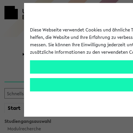
Diese Webseite verwendet Cookies und ähnliche Te
helfen, die Website und Ihre Erfahrung zu verbes
messen. Sie können Ihre Einwilligung jederzeit u
zusätzliche Informationen zu den verwendeten C
Universität
Forschung
Sie möchten auf eine eKVV 
mein
Start
eKVV
Studiengangsauswahl
Modulrecherche