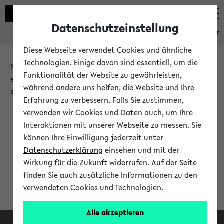
Datenschutzeinstellung
eKVV
Diese Webseite verwendet Cookies und ähnliche
Technologien. Einige davon sind essentiell, um die
Sie möchten auf eine eKVV Funktion zugreifen, die Ihnen
Funktionalität der Website zu gewährleisten,
erst nach einer Anmeldung am System zur Verfügung
während andere uns helfen, die Website und Ihre
steht.
Erfahrung zu verbessern. Falls Sie zustimmen,
verwenden wir Cookies und Daten auch, um Ihre
Bitte melden Sie sich an:
Interaktionen mit unserer Webseite zu messen. Sie
können Ihre Einwilligung jederzeit unter
Datenschutzerklärung
einsehen und mit der
Anmeldung am eKVV
Wirkung für die Zukunft widerrufen. Auf der Seite
finden Sie auch zusätzliche Informationen zu den
verwendeten Cookies und Technologien.
Alle akzeptieren
Facebook
Instagram
LinkedIn
TikTok
Youtube