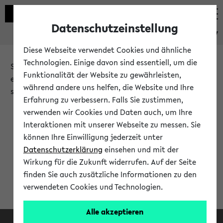
Datenschutzeinstellung
eKVV
Diese Webseite verwendet Cookies und ähnliche
Technologien. Einige davon sind essentiell, um die
Sie möchten auf eine eKVV Funktion zugreifen, die Ihnen
Funktionalität der Website zu gewährleisten,
erst nach einer Anmeldung am System zur Verfügung
während andere uns helfen, die Website und Ihre
steht.
Erfahrung zu verbessern. Falls Sie zustimmen,
verwenden wir Cookies und Daten auch, um Ihre
Bitte melden Sie sich an:
Interaktionen mit unserer Webseite zu messen. Sie
können Ihre Einwilligung jederzeit unter
Datenschutzerklärung
einsehen und mit der
Anmeldung am eKVV
Wirkung für die Zukunft widerrufen. Auf der Seite
finden Sie auch zusätzliche Informationen zu den
verwendeten Cookies und Technologien.
Alle akzeptieren
Facebook
Instagram
LinkedIn
TikTok
Youtube