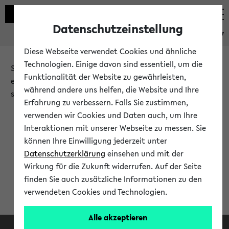
Datenschutzeinstellung
eKVV
Diese Webseite verwendet Cookies und ähnliche
Technologien. Einige davon sind essentiell, um die
Sie möchten auf eine eKVV Funktion zugreifen, die Ihnen
Funktionalität der Website zu gewährleisten,
erst nach einer Anmeldung am System zur Verfügung
während andere uns helfen, die Website und Ihre
steht.
Erfahrung zu verbessern. Falls Sie zustimmen,
verwenden wir Cookies und Daten auch, um Ihre
Bitte melden Sie sich an:
Interaktionen mit unserer Webseite zu messen. Sie
können Ihre Einwilligung jederzeit unter
Datenschutzerklärung
einsehen und mit der
Anmeldung am eKVV
Wirkung für die Zukunft widerrufen. Auf der Seite
finden Sie auch zusätzliche Informationen zu den
verwendeten Cookies und Technologien.
Alle akzeptieren
Facebook
Instagram
LinkedIn
TikTok
Youtube