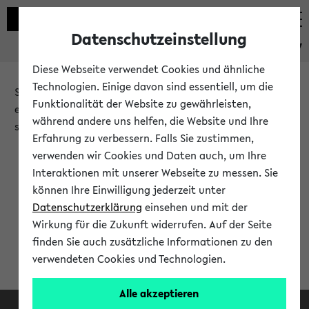
Datenschutzeinstellung
eKVV
Diese Webseite verwendet Cookies und ähnliche
Technologien. Einige davon sind essentiell, um die
Sie möchten auf eine eKVV Funktion zugreifen, die Ihnen
Funktionalität der Website zu gewährleisten,
erst nach einer Anmeldung am System zur Verfügung
während andere uns helfen, die Website und Ihre
steht.
Erfahrung zu verbessern. Falls Sie zustimmen,
verwenden wir Cookies und Daten auch, um Ihre
Bitte melden Sie sich an:
Interaktionen mit unserer Webseite zu messen. Sie
können Ihre Einwilligung jederzeit unter
Datenschutzerklärung
einsehen und mit der
Anmeldung am eKVV
Wirkung für die Zukunft widerrufen. Auf der Seite
finden Sie auch zusätzliche Informationen zu den
verwendeten Cookies und Technologien.
Alle akzeptieren
Facebook
Instagram
LinkedIn
TikTok
Youtube