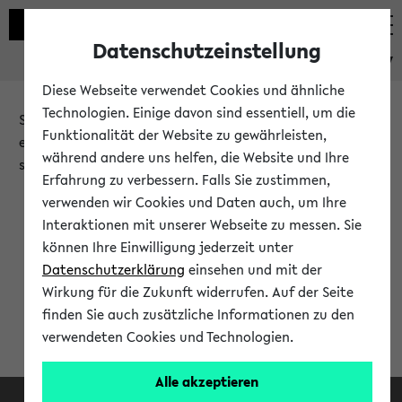
Datenschutzeinstellung
eKVV
Diese Webseite verwendet Cookies und ähnliche
Technologien. Einige davon sind essentiell, um die
Sie möchten auf eine eKVV Funktion zugreifen, die Ihnen
Funktionalität der Website zu gewährleisten,
erst nach einer Anmeldung am System zur Verfügung
während andere uns helfen, die Website und Ihre
steht.
Erfahrung zu verbessern. Falls Sie zustimmen,
verwenden wir Cookies und Daten auch, um Ihre
Bitte melden Sie sich an:
Interaktionen mit unserer Webseite zu messen. Sie
können Ihre Einwilligung jederzeit unter
Datenschutzerklärung
einsehen und mit der
Anmeldung am eKVV
Wirkung für die Zukunft widerrufen. Auf der Seite
finden Sie auch zusätzliche Informationen zu den
verwendeten Cookies und Technologien.
Alle akzeptieren
Facebook
Instagram
LinkedIn
TikTok
Youtube