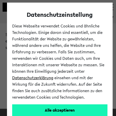
Datenschutzeinstellung
eKVV
Diese Webseite verwendet Cookies und ähnliche
Technologien. Einige davon sind essentiell, um die
Sie möchten auf eine eKVV Funktion zugreifen, die Ihnen
Funktionalität der Website zu gewährleisten,
erst nach einer Anmeldung am System zur Verfügung
während andere uns helfen, die Website und Ihre
steht.
Erfahrung zu verbessern. Falls Sie zustimmen,
verwenden wir Cookies und Daten auch, um Ihre
Bitte melden Sie sich an:
Interaktionen mit unserer Webseite zu messen. Sie
können Ihre Einwilligung jederzeit unter
Datenschutzerklärung
einsehen und mit der
Anmeldung am eKVV
Wirkung für die Zukunft widerrufen. Auf der Seite
finden Sie auch zusätzliche Informationen zu den
verwendeten Cookies und Technologien.
Alle akzeptieren
Facebook
Instagram
LinkedIn
TikTok
Youtube