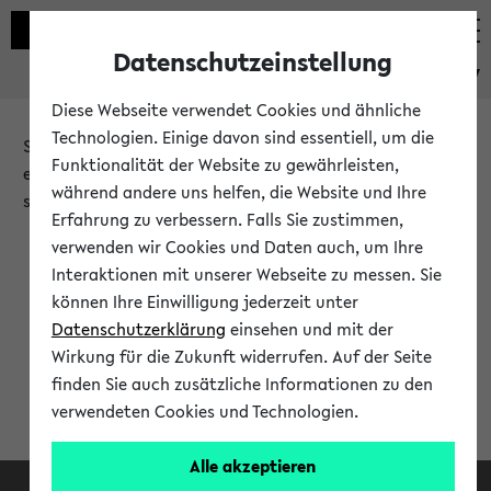
Datenschutzeinstellung
eKVV
Diese Webseite verwendet Cookies und ähnliche
Technologien. Einige davon sind essentiell, um die
Sie möchten auf eine eKVV Funktion zugreifen, die Ihnen
Funktionalität der Website zu gewährleisten,
erst nach einer Anmeldung am System zur Verfügung
während andere uns helfen, die Website und Ihre
steht.
Erfahrung zu verbessern. Falls Sie zustimmen,
verwenden wir Cookies und Daten auch, um Ihre
Bitte melden Sie sich an:
Interaktionen mit unserer Webseite zu messen. Sie
können Ihre Einwilligung jederzeit unter
Datenschutzerklärung
einsehen und mit der
Anmeldung am eKVV
Wirkung für die Zukunft widerrufen. Auf der Seite
finden Sie auch zusätzliche Informationen zu den
verwendeten Cookies und Technologien.
Alle akzeptieren
Facebook
Instagram
LinkedIn
TikTok
Youtube