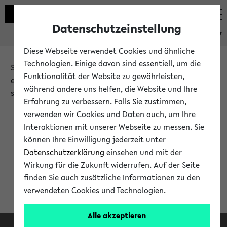
Datenschutzeinstellung
eKVV
Diese Webseite verwendet Cookies und ähnliche
Technologien. Einige davon sind essentiell, um die
Sie möchten auf eine eKVV Funktion zugreifen, die Ihnen
Funktionalität der Website zu gewährleisten,
erst nach einer Anmeldung am System zur Verfügung
während andere uns helfen, die Website und Ihre
steht.
Erfahrung zu verbessern. Falls Sie zustimmen,
verwenden wir Cookies und Daten auch, um Ihre
Bitte melden Sie sich an:
Interaktionen mit unserer Webseite zu messen. Sie
können Ihre Einwilligung jederzeit unter
Datenschutzerklärung
einsehen und mit der
Anmeldung am eKVV
Wirkung für die Zukunft widerrufen. Auf der Seite
finden Sie auch zusätzliche Informationen zu den
verwendeten Cookies und Technologien.
Alle akzeptieren
Facebook
Instagram
LinkedIn
TikTok
Youtube