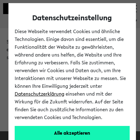
Datenschutzeinstellung
eKVV
Diese Webseite verwendet Cookies und ähnliche
Technologien. Einige davon sind essentiell, um die
Sie möchten auf eine eKVV Funktion zugreifen, die Ihnen
Funktionalität der Website zu gewährleisten,
erst nach einer Anmeldung am System zur Verfügung
während andere uns helfen, die Website und Ihre
steht.
Erfahrung zu verbessern. Falls Sie zustimmen,
verwenden wir Cookies und Daten auch, um Ihre
Bitte melden Sie sich an:
Interaktionen mit unserer Webseite zu messen. Sie
können Ihre Einwilligung jederzeit unter
Datenschutzerklärung
einsehen und mit der
Anmeldung am eKVV
Wirkung für die Zukunft widerrufen. Auf der Seite
finden Sie auch zusätzliche Informationen zu den
verwendeten Cookies und Technologien.
Alle akzeptieren
Facebook
Instagram
LinkedIn
TikTok
Youtube