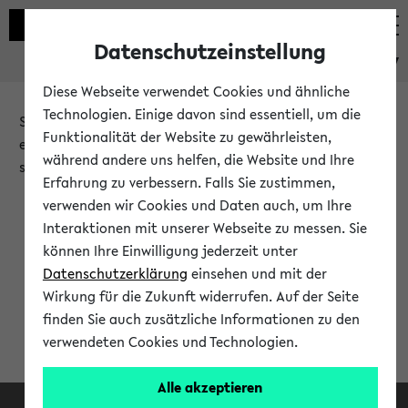
Datenschutzeinstellung
eKVV
Diese Webseite verwendet Cookies und ähnliche
Technologien. Einige davon sind essentiell, um die
Sie möchten auf eine eKVV Funktion zugreifen, die Ihnen
Funktionalität der Website zu gewährleisten,
erst nach einer Anmeldung am System zur Verfügung
während andere uns helfen, die Website und Ihre
steht.
Erfahrung zu verbessern. Falls Sie zustimmen,
verwenden wir Cookies und Daten auch, um Ihre
Bitte melden Sie sich an:
Interaktionen mit unserer Webseite zu messen. Sie
können Ihre Einwilligung jederzeit unter
Datenschutzerklärung
einsehen und mit der
Anmeldung am eKVV
Wirkung für die Zukunft widerrufen. Auf der Seite
finden Sie auch zusätzliche Informationen zu den
verwendeten Cookies und Technologien.
Alle akzeptieren
Facebook
Instagram
LinkedIn
TikTok
Youtube