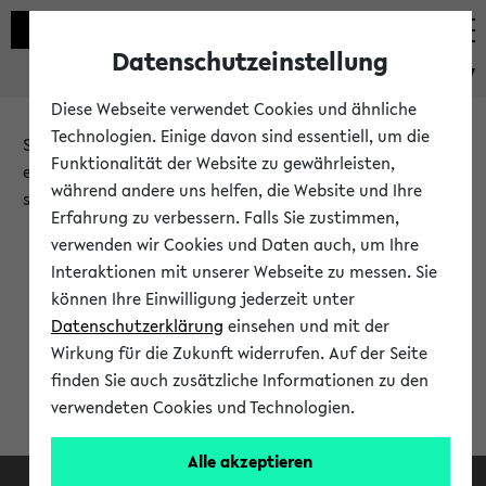
Datenschutzeinstellung
eKVV
Diese Webseite verwendet Cookies und ähnliche
Technologien. Einige davon sind essentiell, um die
Sie möchten auf eine eKVV Funktion zugreifen, die Ihnen
Funktionalität der Website zu gewährleisten,
erst nach einer Anmeldung am System zur Verfügung
während andere uns helfen, die Website und Ihre
steht.
Erfahrung zu verbessern. Falls Sie zustimmen,
verwenden wir Cookies und Daten auch, um Ihre
Bitte melden Sie sich an:
Interaktionen mit unserer Webseite zu messen. Sie
können Ihre Einwilligung jederzeit unter
Datenschutzerklärung
einsehen und mit der
Anmeldung am eKVV
Wirkung für die Zukunft widerrufen. Auf der Seite
finden Sie auch zusätzliche Informationen zu den
verwendeten Cookies und Technologien.
Alle akzeptieren
Facebook
Instagram
LinkedIn
TikTok
Youtube