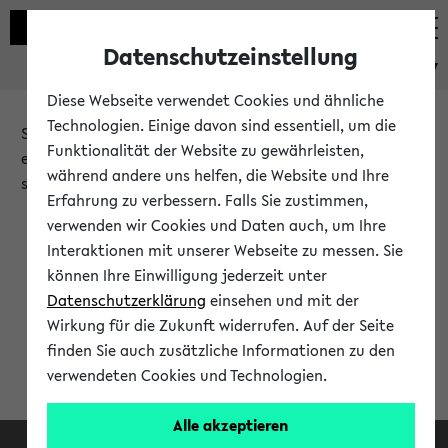
Datenschutzeinstellung
eKVV
Diese Webseite verwendet Cookies und ähnliche
Technologien. Einige davon sind essentiell, um die
Sie möchten auf eine eKVV Funktion zugreifen, die Ihnen
Funktionalität der Website zu gewährleisten,
erst nach einer Anmeldung am System zur Verfügung
während andere uns helfen, die Website und Ihre
steht.
Erfahrung zu verbessern. Falls Sie zustimmen,
verwenden wir Cookies und Daten auch, um Ihre
Bitte melden Sie sich an:
Interaktionen mit unserer Webseite zu messen. Sie
können Ihre Einwilligung jederzeit unter
Datenschutzerklärung
einsehen und mit der
Anmeldung am eKVV
Wirkung für die Zukunft widerrufen. Auf der Seite
finden Sie auch zusätzliche Informationen zu den
verwendeten Cookies und Technologien.
Alle akzeptieren
Facebook
Instagram
LinkedIn
TikTok
Youtube