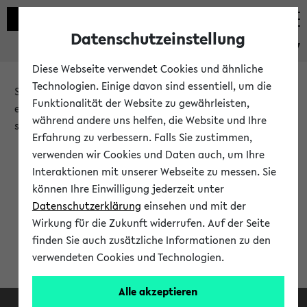
Datenschutzeinstellung
eKVV
Diese Webseite verwendet Cookies und ähnliche
Technologien. Einige davon sind essentiell, um die
Sie möchten auf eine eKVV Funktion zugreifen, die Ihnen
Funktionalität der Website zu gewährleisten,
erst nach einer Anmeldung am System zur Verfügung
während andere uns helfen, die Website und Ihre
steht.
Erfahrung zu verbessern. Falls Sie zustimmen,
verwenden wir Cookies und Daten auch, um Ihre
Bitte melden Sie sich an:
Interaktionen mit unserer Webseite zu messen. Sie
können Ihre Einwilligung jederzeit unter
Datenschutzerklärung
einsehen und mit der
Anmeldung am eKVV
Wirkung für die Zukunft widerrufen. Auf der Seite
finden Sie auch zusätzliche Informationen zu den
verwendeten Cookies und Technologien.
Alle akzeptieren
Facebook
Instagram
LinkedIn
TikTok
Youtube