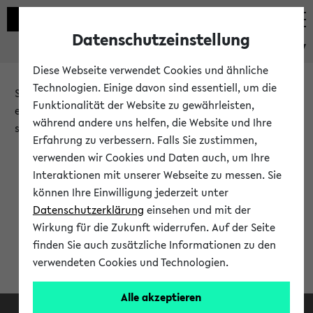
Datenschutzeinstellung
eKVV
Diese Webseite verwendet Cookies und ähnliche
Technologien. Einige davon sind essentiell, um die
Sie möchten auf eine eKVV Funktion zugreifen, die Ihnen
Funktionalität der Website zu gewährleisten,
erst nach einer Anmeldung am System zur Verfügung
während andere uns helfen, die Website und Ihre
steht.
Erfahrung zu verbessern. Falls Sie zustimmen,
verwenden wir Cookies und Daten auch, um Ihre
Bitte melden Sie sich an:
Interaktionen mit unserer Webseite zu messen. Sie
können Ihre Einwilligung jederzeit unter
Datenschutzerklärung
einsehen und mit der
Anmeldung am eKVV
Wirkung für die Zukunft widerrufen. Auf der Seite
finden Sie auch zusätzliche Informationen zu den
verwendeten Cookies und Technologien.
Alle akzeptieren
Facebook
Instagram
LinkedIn
TikTok
Youtube