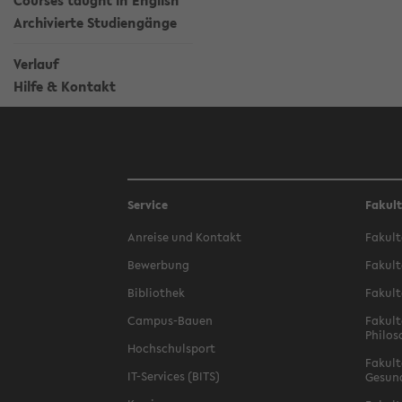
Courses taught in English
Archivierte Studiengänge
Verlauf
Hilfe & Kontakt
Service
Fakul
Anreise und Kontakt
Fakult
Bewerbung
Fakult
Bibliothek
Fakult
Campus-Bauen
Fakult
Philos
Hochschulsport
Fakult
IT-Services (BITS)
Gesun