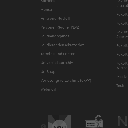
Karriere
Fakult
Litera
Mensa
Fakult
Hilfe und Notfall
Fakult
Personen-Suche (PEVZ)
Fakult
Studienangebot
Sportw
Studierendensekretariat
Fakult
Termine und Fristen
Fakult
Universitätsarchiv
Fakult
Wirtsc
UniShop
Medizi
Vorlesungsverzeichnis (eKVV)
Techni
Webmail