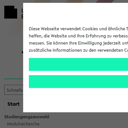
Diese Webseite verwendet Cookies und ähnliche Te
helfen, die Website und Ihre Erfahrung zu verbes
messen. Sie können Ihre Einwilligung jederzeit u
zusätzliche Informationen zu den verwendeten C
Universität
Forschung
Sie möchten auf eine eKVV 
mein
Start
eKVV
Studiengangsauswahl
Modulrecherche