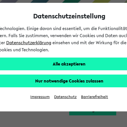
Datenschutzeinstellung
chnologien. Einige davon sind essentiell, um die Funktionalit
sern. Falls Sie zustimmen, verwenden wir Cookies und Daten auc
nter
Datenschutzerklärung
einsehen und mit der Wirkung für die 
ookies und Technologien.
Studium
Lehre
International
Alle akzeptieren
Funktion zugreifen, die Ihnen erst nach einer Anmeldung am Sy
Nur notwendige Cookies zulassen
Bitte melden Sie sich 
Impressum
Datenschutz
Barrierefreiheit
Anmeldung am eKVV