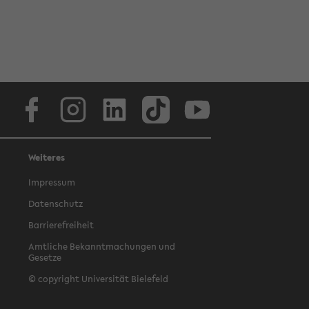
Facebook
Instagram
LinkedIn
TikTok
Youtube
Weiteres
Impressum
Datenschutz
Barrierefreiheit
Amtliche Bekanntmachungen und
Gesetze
© copyright Universität Bielefeld