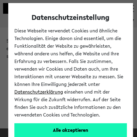
Datenschutzeinstellung
eKVV
Diese Webseite verwendet Cookies und ähnliche
Technologien. Einige davon sind essentiell, um die
Sie möchten auf eine eKVV Funktion zugreifen, die Ihnen
Funktionalität der Website zu gewährleisten,
erst nach einer Anmeldung am System zur Verfügung
während andere uns helfen, die Website und Ihre
steht.
Erfahrung zu verbessern. Falls Sie zustimmen,
verwenden wir Cookies und Daten auch, um Ihre
Bitte melden Sie sich an:
Interaktionen mit unserer Webseite zu messen. Sie
können Ihre Einwilligung jederzeit unter
Datenschutzerklärung
einsehen und mit der
Anmeldung am eKVV
Wirkung für die Zukunft widerrufen. Auf der Seite
finden Sie auch zusätzliche Informationen zu den
verwendeten Cookies und Technologien.
Alle akzeptieren
Facebook
Instagram
LinkedIn
TikTok
Youtube