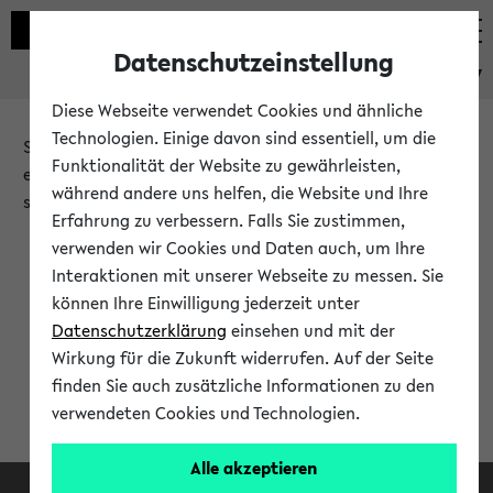
Datenschutzeinstellung
eKVV
Diese Webseite verwendet Cookies und ähnliche
Technologien. Einige davon sind essentiell, um die
Sie möchten auf eine eKVV Funktion zugreifen, die Ihnen
Funktionalität der Website zu gewährleisten,
erst nach einer Anmeldung am System zur Verfügung
während andere uns helfen, die Website und Ihre
steht.
Erfahrung zu verbessern. Falls Sie zustimmen,
verwenden wir Cookies und Daten auch, um Ihre
Bitte melden Sie sich an:
Interaktionen mit unserer Webseite zu messen. Sie
können Ihre Einwilligung jederzeit unter
Datenschutzerklärung
einsehen und mit der
Anmeldung am eKVV
Wirkung für die Zukunft widerrufen. Auf der Seite
finden Sie auch zusätzliche Informationen zu den
verwendeten Cookies und Technologien.
Alle akzeptieren
Facebook
Instagram
LinkedIn
TikTok
Youtube