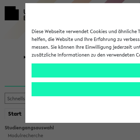
Diese Webseite verwendet Cookies und ähnliche Te
helfen, die Website und Ihre Erfahrung zu verbes
messen. Sie können Ihre Einwilligung jederzeit u
zusätzliche Informationen zu den verwendeten C
Universität
Forschung
Sie möchten auf eine eKVV 
mein
Start
eKVV
Studiengangsauswahl
Modulrecherche