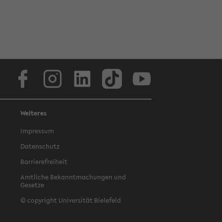
Facebook
Instagram
LinkedIn
TikTok
Youtube
Weiteres
Impressum
Datenschutz
Barrierefreiheit
Amtliche Bekanntmachungen und
Gesetze
© copyright Universität Bielefeld