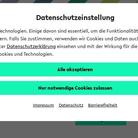
Datenschutzeinstellung
chnologien. Einige davon sind essentiell, um die Funktionalit
sern. Falls Sie zustimmen, verwenden wir Cookies und Daten auc
nter
Datenschutzerklärung
einsehen und mit der Wirkung für die 
ookies und Technologien.
Studium
Lehre
International
Alle akzeptieren
Funktion zugreifen, die Ihnen erst nach einer Anmeldung am Sy
Nur notwendige Cookies zulassen
Bitte melden Sie sich 
Impressum
Datenschutz
Barrierefreiheit
Anmeldung am eKVV