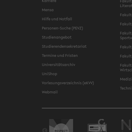
Karriere
Fakult
Litera
Mensa
Fakult
Hilfe und Notfall
Fakult
Personen-Suche (PEVZ)
Fakult
Studienangebot
Sportw
Studierendensekretariat
Fakult
Termine und Fristen
Fakult
Universitätsarchiv
Fakult
Wirtsc
UniShop
Medizi
Vorlesungsverzeichnis (eKVV)
Techni
Webmail