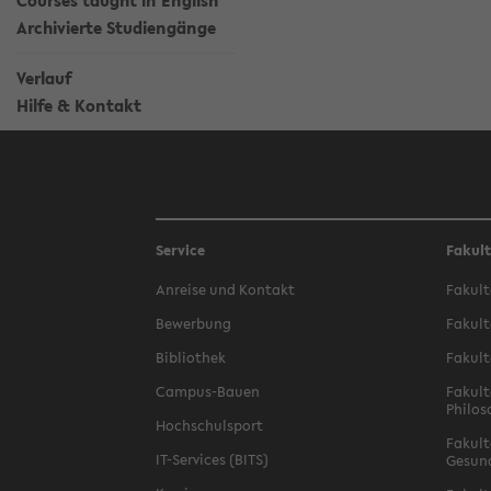
Courses taught in English
Archivierte Studiengänge
Verlauf
Hilfe & Kontakt
Service
Fakul
Anreise und Kontakt
Fakult
Bewerbung
Fakult
Bibliothek
Fakult
Campus-Bauen
Fakult
Philos
Hochschulsport
Fakult
IT-Services (BITS)
Gesun