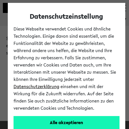
Datenschutzeinstellung
eKVV
Diese Webseite verwendet Cookies und ähnliche
Technologien. Einige davon sind essentiell, um die
Sie möchten auf eine eKVV Funktion zugreifen, die Ihnen
Funktionalität der Website zu gewährleisten,
erst nach einer Anmeldung am System zur Verfügung
während andere uns helfen, die Website und Ihre
steht.
Erfahrung zu verbessern. Falls Sie zustimmen,
verwenden wir Cookies und Daten auch, um Ihre
Bitte melden Sie sich an:
Interaktionen mit unserer Webseite zu messen. Sie
können Ihre Einwilligung jederzeit unter
Datenschutzerklärung
einsehen und mit der
Anmeldung am eKVV
Wirkung für die Zukunft widerrufen. Auf der Seite
finden Sie auch zusätzliche Informationen zu den
verwendeten Cookies und Technologien.
Alle akzeptieren
Facebook
Instagram
LinkedIn
TikTok
Youtube