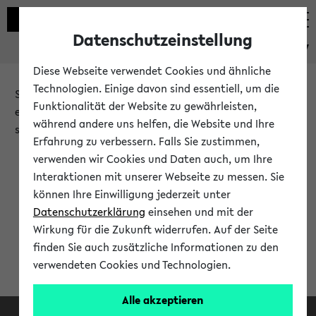
Datenschutzeinstellung
eKVV
Diese Webseite verwendet Cookies und ähnliche
Technologien. Einige davon sind essentiell, um die
Sie möchten auf eine eKVV Funktion zugreifen, die Ihnen
Funktionalität der Website zu gewährleisten,
erst nach einer Anmeldung am System zur Verfügung
während andere uns helfen, die Website und Ihre
steht.
Erfahrung zu verbessern. Falls Sie zustimmen,
verwenden wir Cookies und Daten auch, um Ihre
Bitte melden Sie sich an:
Interaktionen mit unserer Webseite zu messen. Sie
können Ihre Einwilligung jederzeit unter
Datenschutzerklärung
einsehen und mit der
Anmeldung am eKVV
Wirkung für die Zukunft widerrufen. Auf der Seite
finden Sie auch zusätzliche Informationen zu den
verwendeten Cookies und Technologien.
Alle akzeptieren
Facebook
Instagram
LinkedIn
TikTok
Youtube