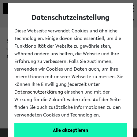
Datenschutzeinstellung
eKVV
Diese Webseite verwendet Cookies und ähnliche
Technologien. Einige davon sind essentiell, um die
Sie möchten auf eine eKVV Funktion zugreifen, die Ihnen
Funktionalität der Website zu gewährleisten,
erst nach einer Anmeldung am System zur Verfügung
während andere uns helfen, die Website und Ihre
steht.
Erfahrung zu verbessern. Falls Sie zustimmen,
verwenden wir Cookies und Daten auch, um Ihre
Bitte melden Sie sich an:
Interaktionen mit unserer Webseite zu messen. Sie
können Ihre Einwilligung jederzeit unter
Datenschutzerklärung
einsehen und mit der
Anmeldung am eKVV
Wirkung für die Zukunft widerrufen. Auf der Seite
finden Sie auch zusätzliche Informationen zu den
verwendeten Cookies und Technologien.
Alle akzeptieren
Facebook
Instagram
LinkedIn
TikTok
Youtube