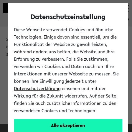
Datenschutzeinstellung
eKVV
Diese Webseite verwendet Cookies und ähnliche
Technologien. Einige davon sind essentiell, um die
Sie möchten auf eine eKVV Funktion zugreifen, die Ihnen
Funktionalität der Website zu gewährleisten,
erst nach einer Anmeldung am System zur Verfügung
während andere uns helfen, die Website und Ihre
steht.
Erfahrung zu verbessern. Falls Sie zustimmen,
verwenden wir Cookies und Daten auch, um Ihre
Bitte melden Sie sich an:
Interaktionen mit unserer Webseite zu messen. Sie
können Ihre Einwilligung jederzeit unter
Datenschutzerklärung
einsehen und mit der
Anmeldung am eKVV
Wirkung für die Zukunft widerrufen. Auf der Seite
finden Sie auch zusätzliche Informationen zu den
verwendeten Cookies und Technologien.
Alle akzeptieren
Facebook
Instagram
LinkedIn
TikTok
Youtube