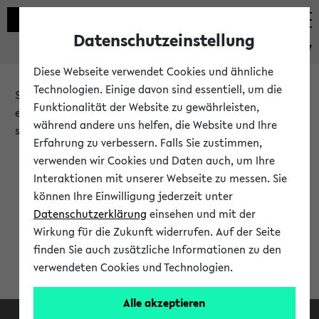
Datenschutzeinstellung
eKVV
Diese Webseite verwendet Cookies und ähnliche
Technologien. Einige davon sind essentiell, um die
Sie möchten auf eine eKVV Funktion zugreifen, die Ihnen
Funktionalität der Website zu gewährleisten,
erst nach einer Anmeldung am System zur Verfügung
während andere uns helfen, die Website und Ihre
steht.
Erfahrung zu verbessern. Falls Sie zustimmen,
verwenden wir Cookies und Daten auch, um Ihre
Bitte melden Sie sich an:
Interaktionen mit unserer Webseite zu messen. Sie
können Ihre Einwilligung jederzeit unter
Datenschutzerklärung
einsehen und mit der
Anmeldung am eKVV
Wirkung für die Zukunft widerrufen. Auf der Seite
finden Sie auch zusätzliche Informationen zu den
verwendeten Cookies und Technologien.
Alle akzeptieren
Facebook
Instagram
LinkedIn
TikTok
Youtube