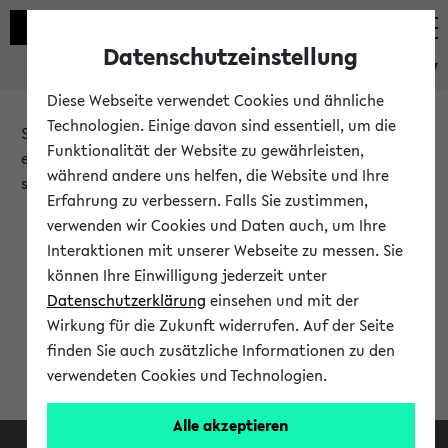
Datenschutzeinstellung
eKVV
Diese Webseite verwendet Cookies und ähnliche
Technologien. Einige davon sind essentiell, um die
Sie möchten auf eine eKVV Funktion zugreifen, die Ihnen
Funktionalität der Website zu gewährleisten,
erst nach einer Anmeldung am System zur Verfügung
während andere uns helfen, die Website und Ihre
steht.
Erfahrung zu verbessern. Falls Sie zustimmen,
verwenden wir Cookies und Daten auch, um Ihre
Bitte melden Sie sich an:
Interaktionen mit unserer Webseite zu messen. Sie
können Ihre Einwilligung jederzeit unter
Datenschutzerklärung
einsehen und mit der
Anmeldung am eKVV
Wirkung für die Zukunft widerrufen. Auf der Seite
finden Sie auch zusätzliche Informationen zu den
verwendeten Cookies und Technologien.
Alle akzeptieren
Facebook
Instagram
LinkedIn
TikTok
Youtube