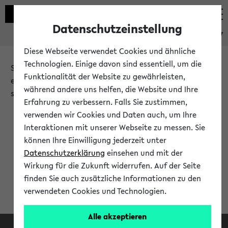
Datenschutzeinstellung
eKVV
Diese Webseite verwendet Cookies und ähnliche
Technologien. Einige davon sind essentiell, um die
Sie möchten auf eine eKVV Funktion zugreifen, die Ihnen
Funktionalität der Website zu gewährleisten,
erst nach einer Anmeldung am System zur Verfügung
während andere uns helfen, die Website und Ihre
steht.
Erfahrung zu verbessern. Falls Sie zustimmen,
verwenden wir Cookies und Daten auch, um Ihre
Bitte melden Sie sich an:
Interaktionen mit unserer Webseite zu messen. Sie
können Ihre Einwilligung jederzeit unter
Datenschutzerklärung
einsehen und mit der
Anmeldung am eKVV
Wirkung für die Zukunft widerrufen. Auf der Seite
finden Sie auch zusätzliche Informationen zu den
verwendeten Cookies und Technologien.
Alle akzeptieren
Facebook
Instagram
LinkedIn
TikTok
Youtube