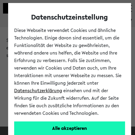
Datenschutzeinstellung
eKVV
Diese Webseite verwendet Cookies und ähnliche
Technologien. Einige davon sind essentiell, um die
Sie möchten auf eine eKVV Funktion zugreifen, die Ihnen
Funktionalität der Website zu gewährleisten,
erst nach einer Anmeldung am System zur Verfügung
während andere uns helfen, die Website und Ihre
steht.
Erfahrung zu verbessern. Falls Sie zustimmen,
verwenden wir Cookies und Daten auch, um Ihre
Bitte melden Sie sich an:
Interaktionen mit unserer Webseite zu messen. Sie
können Ihre Einwilligung jederzeit unter
Datenschutzerklärung
einsehen und mit der
Anmeldung am eKVV
Wirkung für die Zukunft widerrufen. Auf der Seite
finden Sie auch zusätzliche Informationen zu den
verwendeten Cookies und Technologien.
Alle akzeptieren
Facebook
Instagram
LinkedIn
TikTok
Youtube