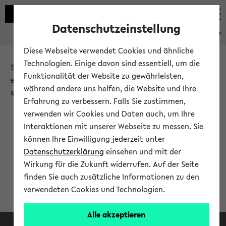
Datenschutzeinstellung
eKVV
Diese Webseite verwendet Cookies und ähnliche
Technologien. Einige davon sind essentiell, um die
Sie möchten auf eine eKVV Funktion zugreifen, die Ihnen
Funktionalität der Website zu gewährleisten,
erst nach einer Anmeldung am System zur Verfügung
während andere uns helfen, die Website und Ihre
steht.
Erfahrung zu verbessern. Falls Sie zustimmen,
verwenden wir Cookies und Daten auch, um Ihre
Bitte melden Sie sich an:
Interaktionen mit unserer Webseite zu messen. Sie
können Ihre Einwilligung jederzeit unter
Datenschutzerklärung
einsehen und mit der
Anmeldung am eKVV
Wirkung für die Zukunft widerrufen. Auf der Seite
finden Sie auch zusätzliche Informationen zu den
verwendeten Cookies und Technologien.
Alle akzeptieren
Facebook
Instagram
LinkedIn
TikTok
Youtube