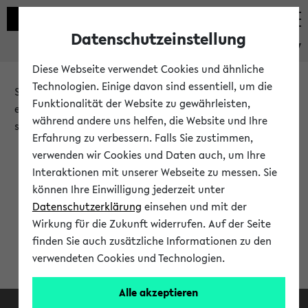
Datenschutzeinstellung
eKVV
Diese Webseite verwendet Cookies und ähnliche
Technologien. Einige davon sind essentiell, um die
Sie möchten auf eine eKVV Funktion zugreifen, die Ihnen
Funktionalität der Website zu gewährleisten,
erst nach einer Anmeldung am System zur Verfügung
während andere uns helfen, die Website und Ihre
steht.
Erfahrung zu verbessern. Falls Sie zustimmen,
verwenden wir Cookies und Daten auch, um Ihre
Bitte melden Sie sich an:
Interaktionen mit unserer Webseite zu messen. Sie
können Ihre Einwilligung jederzeit unter
Datenschutzerklärung
einsehen und mit der
Anmeldung am eKVV
Wirkung für die Zukunft widerrufen. Auf der Seite
finden Sie auch zusätzliche Informationen zu den
verwendeten Cookies und Technologien.
Alle akzeptieren
Facebook
Instagram
LinkedIn
TikTok
Youtube