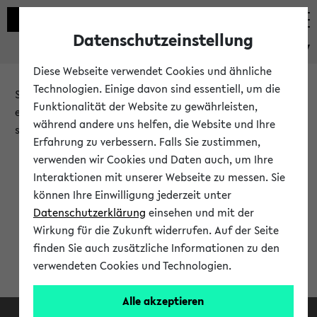
Datenschutzeinstellung
eKVV
Diese Webseite verwendet Cookies und ähnliche
Technologien. Einige davon sind essentiell, um die
Sie möchten auf eine eKVV Funktion zugreifen, die Ihnen
Funktionalität der Website zu gewährleisten,
erst nach einer Anmeldung am System zur Verfügung
während andere uns helfen, die Website und Ihre
steht.
Erfahrung zu verbessern. Falls Sie zustimmen,
verwenden wir Cookies und Daten auch, um Ihre
Bitte melden Sie sich an:
Interaktionen mit unserer Webseite zu messen. Sie
können Ihre Einwilligung jederzeit unter
Datenschutzerklärung
einsehen und mit der
Anmeldung am eKVV
Wirkung für die Zukunft widerrufen. Auf der Seite
finden Sie auch zusätzliche Informationen zu den
verwendeten Cookies und Technologien.
Alle akzeptieren
Facebook
Instagram
LinkedIn
TikTok
Youtube