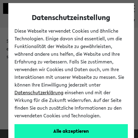
Datenschutzeinstellung
eKVV
Diese Webseite verwendet Cookies und ähnliche
Technologien. Einige davon sind essentiell, um die
Sie möchten auf eine eKVV Funktion zugreifen, die Ihnen
Funktionalität der Website zu gewährleisten,
erst nach einer Anmeldung am System zur Verfügung
während andere uns helfen, die Website und Ihre
steht.
Erfahrung zu verbessern. Falls Sie zustimmen,
verwenden wir Cookies und Daten auch, um Ihre
Bitte melden Sie sich an:
Interaktionen mit unserer Webseite zu messen. Sie
können Ihre Einwilligung jederzeit unter
Datenschutzerklärung
einsehen und mit der
Anmeldung am eKVV
Wirkung für die Zukunft widerrufen. Auf der Seite
finden Sie auch zusätzliche Informationen zu den
verwendeten Cookies und Technologien.
Alle akzeptieren
Facebook
Instagram
LinkedIn
TikTok
Youtube