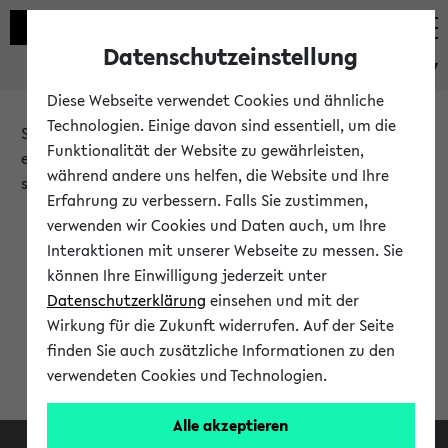
Datenschutzeinstellung
eKVV
Diese Webseite verwendet Cookies und ähnliche
Technologien. Einige davon sind essentiell, um die
Sie möchten auf eine eKVV Funktion zugreifen, die Ihnen
Funktionalität der Website zu gewährleisten,
erst nach einer Anmeldung am System zur Verfügung
während andere uns helfen, die Website und Ihre
steht.
Erfahrung zu verbessern. Falls Sie zustimmen,
verwenden wir Cookies und Daten auch, um Ihre
Bitte melden Sie sich an:
Interaktionen mit unserer Webseite zu messen. Sie
können Ihre Einwilligung jederzeit unter
Datenschutzerklärung
einsehen und mit der
Anmeldung am eKVV
Wirkung für die Zukunft widerrufen. Auf der Seite
finden Sie auch zusätzliche Informationen zu den
verwendeten Cookies und Technologien.
Alle akzeptieren
Facebook
Instagram
LinkedIn
TikTok
Youtube