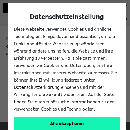
Datenschutzeinstellung
eKVV
Diese Webseite verwendet Cookies und ähnliche
Technologien. Einige davon sind essentiell, um die
Sie möchten auf eine eKVV Funktion zugreifen, die Ihnen
Funktionalität der Website zu gewährleisten,
erst nach einer Anmeldung am System zur Verfügung
während andere uns helfen, die Website und Ihre
steht.
Erfahrung zu verbessern. Falls Sie zustimmen,
verwenden wir Cookies und Daten auch, um Ihre
Bitte melden Sie sich an:
Interaktionen mit unserer Webseite zu messen. Sie
können Ihre Einwilligung jederzeit unter
Datenschutzerklärung
einsehen und mit der
Anmeldung am eKVV
Wirkung für die Zukunft widerrufen. Auf der Seite
finden Sie auch zusätzliche Informationen zu den
verwendeten Cookies und Technologien.
Alle akzeptieren
Facebook
Instagram
LinkedIn
TikTok
Youtube