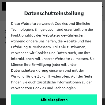
Datenschutzeinstellung
eKVV
Diese Webseite verwendet Cookies und ähnliche
Technologien. Einige davon sind essentiell, um die
Sie möchten auf eine eKVV Funktion zugreifen, die Ihnen
Funktionalität der Website zu gewährleisten,
erst nach einer Anmeldung am System zur Verfügung
während andere uns helfen, die Website und Ihre
steht.
Erfahrung zu verbessern. Falls Sie zustimmen,
verwenden wir Cookies und Daten auch, um Ihre
Bitte melden Sie sich an:
Interaktionen mit unserer Webseite zu messen. Sie
können Ihre Einwilligung jederzeit unter
Datenschutzerklärung
einsehen und mit der
Anmeldung am eKVV
Wirkung für die Zukunft widerrufen. Auf der Seite
finden Sie auch zusätzliche Informationen zu den
verwendeten Cookies und Technologien.
Alle akzeptieren
Facebook
Instagram
LinkedIn
TikTok
Youtube