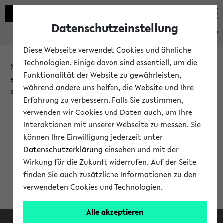
Datenschutzeinstellung
eKVV
Diese Webseite verwendet Cookies und ähnliche
Technologien. Einige davon sind essentiell, um die
Sie möchten auf eine eKVV Funktion zugreifen, die Ihnen
Funktionalität der Website zu gewährleisten,
erst nach einer Anmeldung am System zur Verfügung
während andere uns helfen, die Website und Ihre
steht.
Erfahrung zu verbessern. Falls Sie zustimmen,
verwenden wir Cookies und Daten auch, um Ihre
Bitte melden Sie sich an:
Interaktionen mit unserer Webseite zu messen. Sie
können Ihre Einwilligung jederzeit unter
Datenschutzerklärung
einsehen und mit der
Anmeldung am eKVV
Wirkung für die Zukunft widerrufen. Auf der Seite
finden Sie auch zusätzliche Informationen zu den
verwendeten Cookies und Technologien.
Alle akzeptieren
Facebook
Instagram
LinkedIn
TikTok
Youtube