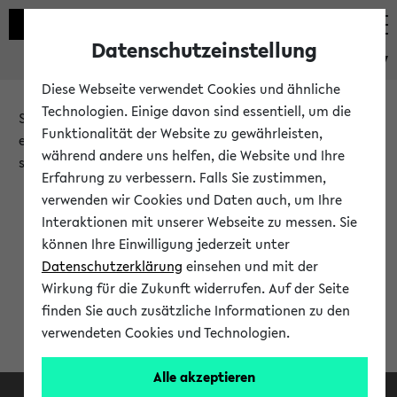
Datenschutzeinstellung
eKVV
Diese Webseite verwendet Cookies und ähnliche
Technologien. Einige davon sind essentiell, um die
Sie möchten auf eine eKVV Funktion zugreifen, die Ihnen
Funktionalität der Website zu gewährleisten,
erst nach einer Anmeldung am System zur Verfügung
während andere uns helfen, die Website und Ihre
steht.
Erfahrung zu verbessern. Falls Sie zustimmen,
verwenden wir Cookies und Daten auch, um Ihre
Bitte melden Sie sich an:
Interaktionen mit unserer Webseite zu messen. Sie
können Ihre Einwilligung jederzeit unter
Datenschutzerklärung
einsehen und mit der
Anmeldung am eKVV
Wirkung für die Zukunft widerrufen. Auf der Seite
finden Sie auch zusätzliche Informationen zu den
verwendeten Cookies und Technologien.
Alle akzeptieren
Facebook
Instagram
LinkedIn
TikTok
Youtube