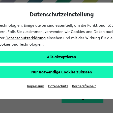
Datenschutzeinstellung
chnologien. Einige davon sind essentiell, um die Funktionalit
sern. Falls Sie zustimmen, verwenden wir Cookies und Daten auc
nter
Datenschutzerklärung
einsehen und mit der Wirkung für die 
ookies und Technologien.
Studium
Lehre
International
Alle akzeptieren
Funktion zugreifen, die Ihnen erst nach einer Anmeldung am Sy
Nur notwendige Cookies zulassen
Bitte melden Sie sich 
Impressum
Datenschutz
Barrierefreiheit
Anmeldung am eKVV