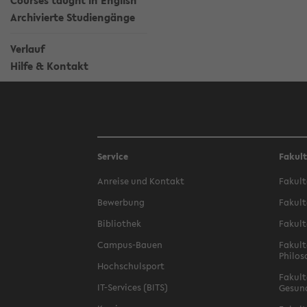
Courses taught in English
Archivierte Studiengänge
Verlauf
Hilfe & Kontakt
Service
Fakul
Anreise und Kontakt
Fakult
Bewerbung
Fakult
Bibliothek
Fakult
Campus-Bauen
Fakult
Philos
Hochschulsport
Fakult
IT-Services (BITS)
Gesun