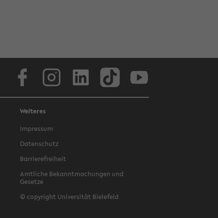
Facebook
Instagram
LinkedIn
TikTok
Youtube
Weiteres
Impressum
Datenschutz
Barrierefreiheit
Amtliche Bekanntmachungen und
Gesetze
© copyright Universität Bielefeld