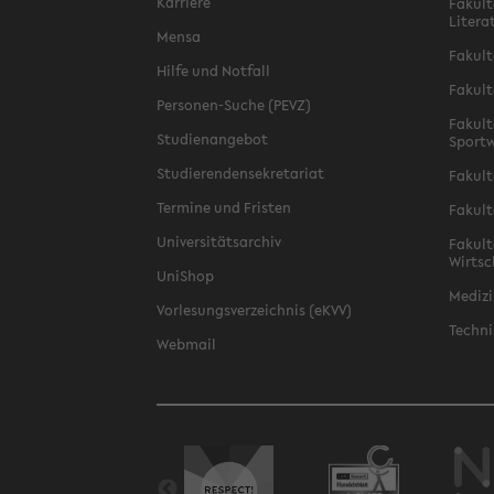
Karriere
Fakult
Litera
Mensa
Fakult
Hilfe und Notfall
Fakult
Personen-Suche (PEVZ)
Fakult
Studienangebot
Sportw
Studierendensekretariat
Fakult
Termine und Fristen
Fakult
Universitätsarchiv
Fakult
Wirtsc
UniShop
Medizi
Vorlesungsverzeichnis (eKVV)
Techni
Webmail