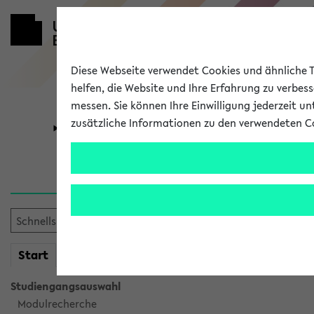
Diese Webseite verwendet Cookies und ähnliche Te
helfen, die Website und Ihre Erfahrung zu verbes
messen. Sie können Ihre Einwilligung jederzeit u
zusätzliche Informationen zu den verwendeten C
Universität
Forschung
Sie möchten auf eine eKVV 
mein
Start
eKVV
Studiengangsauswahl
Modulrecherche