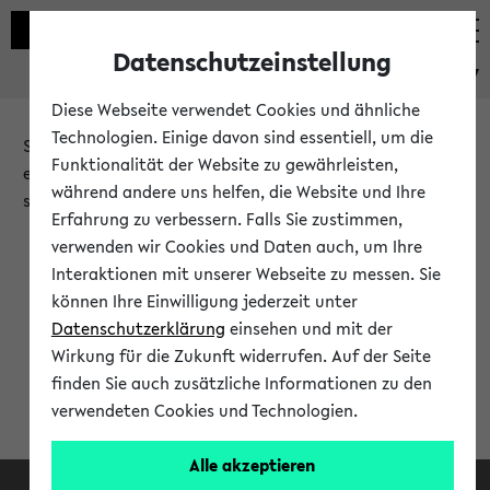
Datenschutzeinstellung
eKVV
Diese Webseite verwendet Cookies und ähnliche
Technologien. Einige davon sind essentiell, um die
Sie möchten auf eine eKVV Funktion zugreifen, die Ihnen
Funktionalität der Website zu gewährleisten,
erst nach einer Anmeldung am System zur Verfügung
während andere uns helfen, die Website und Ihre
steht.
Erfahrung zu verbessern. Falls Sie zustimmen,
verwenden wir Cookies und Daten auch, um Ihre
Bitte melden Sie sich an:
Interaktionen mit unserer Webseite zu messen. Sie
können Ihre Einwilligung jederzeit unter
Datenschutzerklärung
einsehen und mit der
Anmeldung am eKVV
Wirkung für die Zukunft widerrufen. Auf der Seite
finden Sie auch zusätzliche Informationen zu den
verwendeten Cookies und Technologien.
Alle akzeptieren
Facebook
Instagram
LinkedIn
TikTok
Youtube