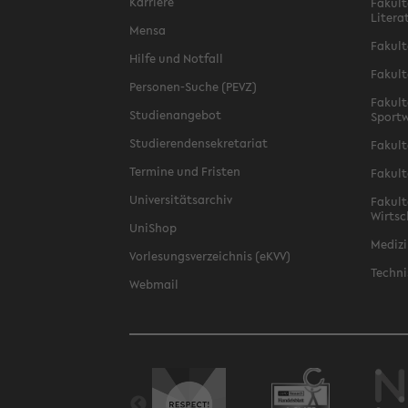
Karriere
Fakult
Litera
Mensa
Fakult
Hilfe und Notfall
Fakult
Personen-Suche (PEVZ)
Fakult
Studienangebot
Sportw
Studierendensekretariat
Fakult
Termine und Fristen
Fakult
Universitätsarchiv
Fakult
Wirtsc
UniShop
Medizi
Vorlesungsverzeichnis (eKVV)
Techni
Webmail