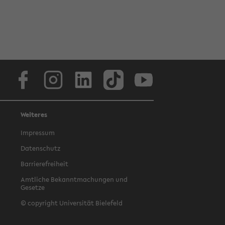
Facebook
Instagram
LinkedIn
TikTok
Youtube
Weiteres
Impressum
Datenschutz
Barrierefreiheit
Amtliche Bekanntmachungen und
Gesetze
© copyright Universität Bielefeld