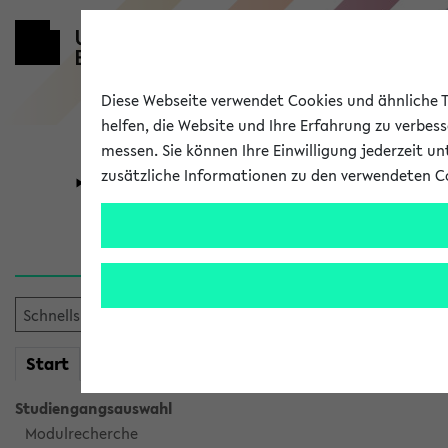
Diese Webseite verwendet Cookies und ähnliche Te
helfen, die Website und Ihre Erfahrung zu verbes
messen. Sie können Ihre Einwilligung jederzeit u
zusätzliche Informationen zu den verwendeten C
Universität
Forschung
Sie möchten auf eine eKVV 
mein
Start
eKVV
Studiengangsauswahl
Modulrecherche