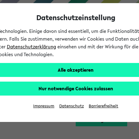
Datenschutzeinstellung
chnologien. Einige davon sind essentiell, um die Funktionalit
sern. Falls Sie zustimmen, verwenden wir Cookies und Daten auc
nter
Datenschutzerklärung
einsehen und mit der Wirkung für die 
ookies und Technologien.
Studium
Lehre
International
Alle akzeptieren
Funktion zugreifen, die Ihnen erst nach einer Anmeldung am Sy
Nur notwendige Cookies zulassen
Bitte melden Sie sich 
Impressum
Datenschutz
Barrierefreiheit
Anmeldung am eKVV