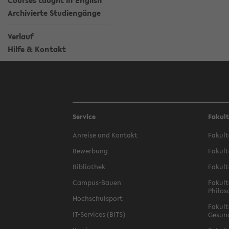
Courses taught in English
Archivierte Studiengänge
Verlauf
Hilfe & Kontakt
Service
Fakul
Anreise und Kontakt
Fakult
Bewerbung
Fakult
Bibliothek
Fakult
Campus-Bauen
Fakult
Philos
Hochschulsport
Fakult
IT-Services (BITS)
Gesun