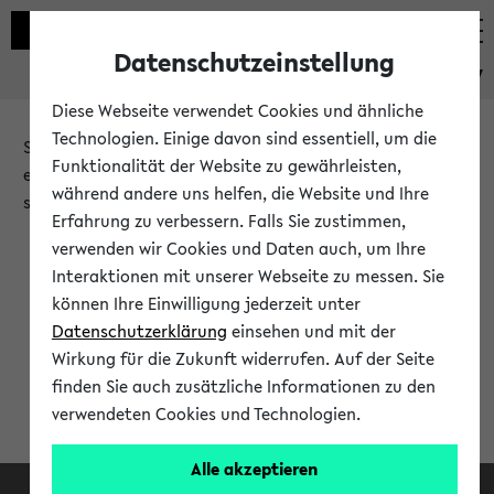
Datenschutzeinstellung
eKVV
Diese Webseite verwendet Cookies und ähnliche
Technologien. Einige davon sind essentiell, um die
Sie möchten auf eine eKVV Funktion zugreifen, die Ihnen
Funktionalität der Website zu gewährleisten,
erst nach einer Anmeldung am System zur Verfügung
während andere uns helfen, die Website und Ihre
steht.
Erfahrung zu verbessern. Falls Sie zustimmen,
verwenden wir Cookies und Daten auch, um Ihre
Bitte melden Sie sich an:
Interaktionen mit unserer Webseite zu messen. Sie
können Ihre Einwilligung jederzeit unter
Datenschutzerklärung
einsehen und mit der
Anmeldung am eKVV
Wirkung für die Zukunft widerrufen. Auf der Seite
finden Sie auch zusätzliche Informationen zu den
verwendeten Cookies und Technologien.
Alle akzeptieren
Facebook
Instagram
LinkedIn
TikTok
Youtube