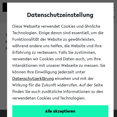
Datenschutzeinstellung
eKVV
Diese Webseite verwendet Cookies und ähnliche
Technologien. Einige davon sind essentiell, um die
Sie möchten auf eine eKVV Funktion zugreifen, die Ihnen
Funktionalität der Website zu gewährleisten,
erst nach einer Anmeldung am System zur Verfügung
während andere uns helfen, die Website und Ihre
steht.
Erfahrung zu verbessern. Falls Sie zustimmen,
verwenden wir Cookies und Daten auch, um Ihre
Bitte melden Sie sich an:
Interaktionen mit unserer Webseite zu messen. Sie
können Ihre Einwilligung jederzeit unter
Datenschutzerklärung
einsehen und mit der
Anmeldung am eKVV
Wirkung für die Zukunft widerrufen. Auf der Seite
finden Sie auch zusätzliche Informationen zu den
verwendeten Cookies und Technologien.
Alle akzeptieren
Facebook
Instagram
LinkedIn
TikTok
Youtube