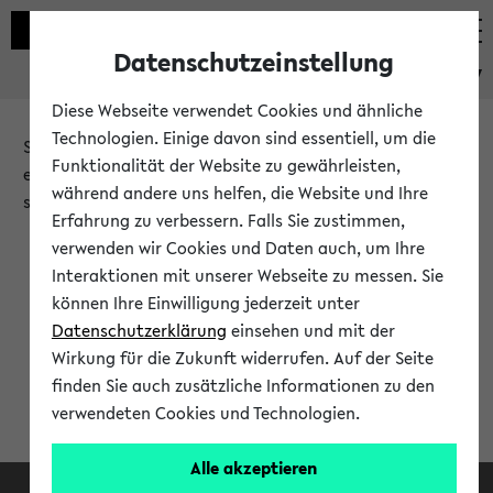
Datenschutzeinstellung
eKVV
Diese Webseite verwendet Cookies und ähnliche
Technologien. Einige davon sind essentiell, um die
Sie möchten auf eine eKVV Funktion zugreifen, die Ihnen
Funktionalität der Website zu gewährleisten,
erst nach einer Anmeldung am System zur Verfügung
während andere uns helfen, die Website und Ihre
steht.
Erfahrung zu verbessern. Falls Sie zustimmen,
verwenden wir Cookies und Daten auch, um Ihre
Bitte melden Sie sich an:
Interaktionen mit unserer Webseite zu messen. Sie
können Ihre Einwilligung jederzeit unter
Datenschutzerklärung
einsehen und mit der
Anmeldung am eKVV
Wirkung für die Zukunft widerrufen. Auf der Seite
finden Sie auch zusätzliche Informationen zu den
verwendeten Cookies und Technologien.
Alle akzeptieren
Facebook
Instagram
LinkedIn
TikTok
Youtube