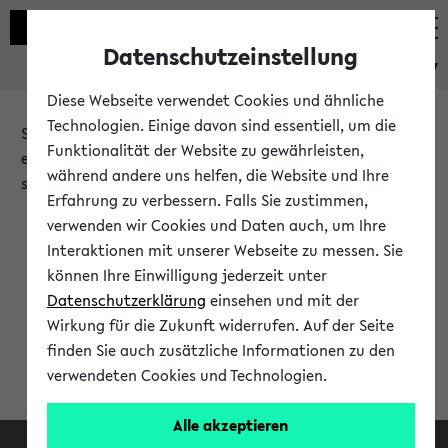
Datenschutzeinstellung
eKVV
Diese Webseite verwendet Cookies und ähnliche
Technologien. Einige davon sind essentiell, um die
Sie möchten auf eine eKVV Funktion zugreifen, die Ihnen
Funktionalität der Website zu gewährleisten,
erst nach einer Anmeldung am System zur Verfügung
während andere uns helfen, die Website und Ihre
steht.
Erfahrung zu verbessern. Falls Sie zustimmen,
verwenden wir Cookies und Daten auch, um Ihre
Bitte melden Sie sich an:
Interaktionen mit unserer Webseite zu messen. Sie
können Ihre Einwilligung jederzeit unter
Datenschutzerklärung
einsehen und mit der
Anmeldung am eKVV
Wirkung für die Zukunft widerrufen. Auf der Seite
finden Sie auch zusätzliche Informationen zu den
verwendeten Cookies und Technologien.
Alle akzeptieren
Facebook
Instagram
LinkedIn
TikTok
Youtube