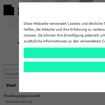
Diese Webseite verwendet Cookies und ähnliche Te
helfen, die Website und Ihre Erfahrung zu verbes
messen. Sie können Ihre Einwilligung jederzeit u
zusätzliche Informationen zu den verwendeten C
Universität
Forschung
Sie möchten auf eine eKVV 
mein
Start
eKVV
Studiengangsauswahl
Modulrecherche