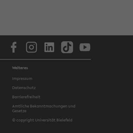
Facebook
Instagram
LinkedIn
TikTok
Youtube
Weiteres
Impressum
Datenschutz
Barrierefreiheit
Amtliche Bekanntmachungen und
Gesetze
© copyright Universität Bielefeld