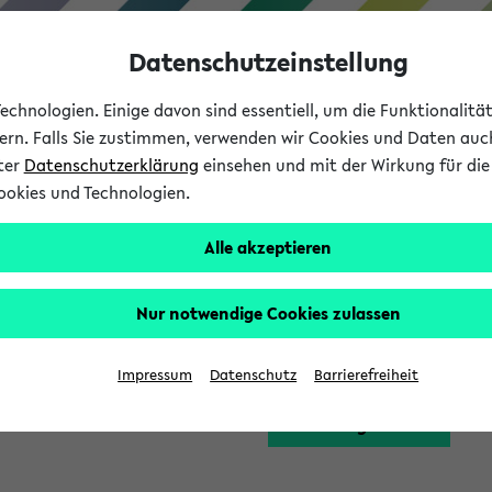
Datenschutzeinstellung
chnologien. Einige davon sind essentiell, um die Funktionalit
sern. Falls Sie zustimmen, verwenden wir Cookies und Daten auc
nter
Datenschutzerklärung
einsehen und mit der Wirkung für die 
ookies und Technologien.
Studium
Lehre
International
Alle akzeptieren
Funktion zugreifen, die Ihnen erst nach einer Anmeldung am Sy
Nur notwendige Cookies zulassen
Bitte melden Sie sich 
Impressum
Datenschutz
Barrierefreiheit
Anmeldung am eKVV