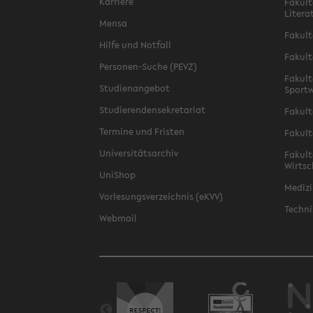
Karriere
Fakult
Litera
Mensa
Fakult
Hilfe und Notfall
Fakult
Personen-Suche (PEVZ)
Fakult
Studienangebot
Sportw
Studierendensekretariat
Fakult
Termine und Fristen
Fakult
Universitätsarchiv
Fakult
Wirtsc
UniShop
Medizi
Vorlesungsverzeichnis (eKVV)
Techni
Webmail