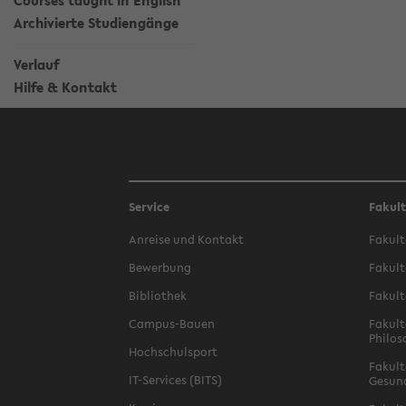
Courses taught in English
Archivierte Studiengänge
Verlauf
Hilfe & Kontakt
Service
Fakul
Anreise und Kontakt
Fakult
Bewerbung
Fakult
Bibliothek
Fakult
Campus-Bauen
Fakult
Philos
Hochschulsport
Fakult
IT-Services (BITS)
Gesun