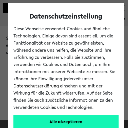
Datenschutzeinstellung
eKVV
Diese Webseite verwendet Cookies und ähnliche
Technologien. Einige davon sind essentiell, um die
Sie möchten auf eine eKVV Funktion zugreifen, die Ihnen
Funktionalität der Website zu gewährleisten,
erst nach einer Anmeldung am System zur Verfügung
während andere uns helfen, die Website und Ihre
steht.
Erfahrung zu verbessern. Falls Sie zustimmen,
verwenden wir Cookies und Daten auch, um Ihre
Bitte melden Sie sich an:
Interaktionen mit unserer Webseite zu messen. Sie
können Ihre Einwilligung jederzeit unter
Datenschutzerklärung
einsehen und mit der
Anmeldung am eKVV
Wirkung für die Zukunft widerrufen. Auf der Seite
finden Sie auch zusätzliche Informationen zu den
verwendeten Cookies und Technologien.
Alle akzeptieren
Facebook
Instagram
LinkedIn
TikTok
Youtube