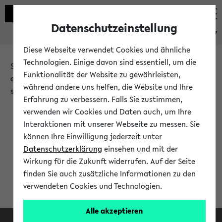
Datenschutzeinstellung
eKVV
Diese Webseite verwendet Cookies und ähnliche
Technologien. Einige davon sind essentiell, um die
Sie möchten auf eine eKVV Funktion zugreifen, die Ihnen
Funktionalität der Website zu gewährleisten,
erst nach einer Anmeldung am System zur Verfügung
während andere uns helfen, die Website und Ihre
steht.
Erfahrung zu verbessern. Falls Sie zustimmen,
verwenden wir Cookies und Daten auch, um Ihre
Bitte melden Sie sich an:
Interaktionen mit unserer Webseite zu messen. Sie
können Ihre Einwilligung jederzeit unter
Datenschutzerklärung
einsehen und mit der
Anmeldung am eKVV
Wirkung für die Zukunft widerrufen. Auf der Seite
finden Sie auch zusätzliche Informationen zu den
verwendeten Cookies und Technologien.
Alle akzeptieren
Facebook
Instagram
LinkedIn
TikTok
Youtube