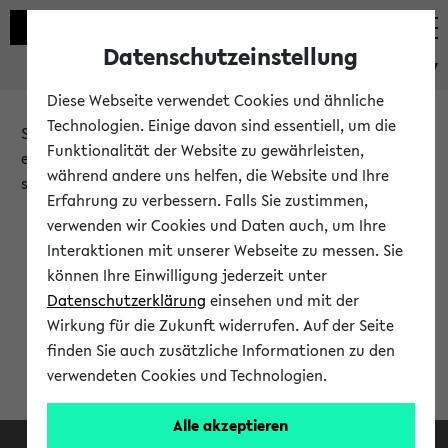
Datenschutzeinstellung
eKVV
Diese Webseite verwendet Cookies und ähnliche
Technologien. Einige davon sind essentiell, um die
Sie möchten auf eine eKVV Funktion zugreifen, die Ihnen
Funktionalität der Website zu gewährleisten,
erst nach einer Anmeldung am System zur Verfügung
während andere uns helfen, die Website und Ihre
steht.
Erfahrung zu verbessern. Falls Sie zustimmen,
verwenden wir Cookies und Daten auch, um Ihre
Bitte melden Sie sich an:
Interaktionen mit unserer Webseite zu messen. Sie
können Ihre Einwilligung jederzeit unter
Datenschutzerklärung
einsehen und mit der
Anmeldung am eKVV
Wirkung für die Zukunft widerrufen. Auf der Seite
finden Sie auch zusätzliche Informationen zu den
verwendeten Cookies und Technologien.
Alle akzeptieren
Facebook
Instagram
LinkedIn
TikTok
Youtube