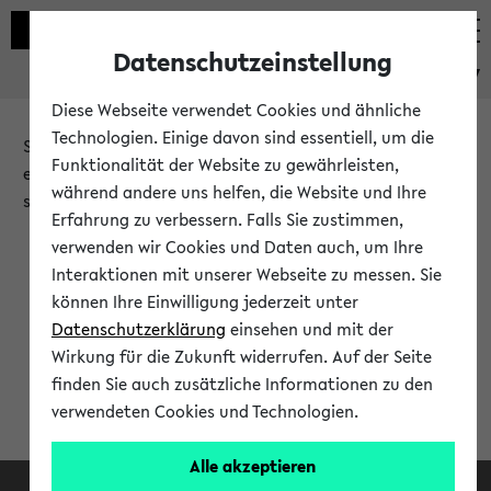
Datenschutzeinstellung
eKVV
Diese Webseite verwendet Cookies und ähnliche
Technologien. Einige davon sind essentiell, um die
Sie möchten auf eine eKVV Funktion zugreifen, die Ihnen
Funktionalität der Website zu gewährleisten,
erst nach einer Anmeldung am System zur Verfügung
während andere uns helfen, die Website und Ihre
steht.
Erfahrung zu verbessern. Falls Sie zustimmen,
verwenden wir Cookies und Daten auch, um Ihre
Bitte melden Sie sich an:
Interaktionen mit unserer Webseite zu messen. Sie
können Ihre Einwilligung jederzeit unter
Datenschutzerklärung
einsehen und mit der
Anmeldung am eKVV
Wirkung für die Zukunft widerrufen. Auf der Seite
finden Sie auch zusätzliche Informationen zu den
verwendeten Cookies und Technologien.
Alle akzeptieren
Facebook
Instagram
LinkedIn
TikTok
Youtube