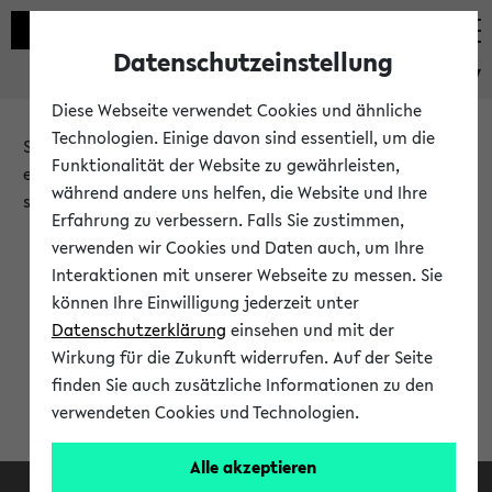
Datenschutzeinstellung
eKVV
Diese Webseite verwendet Cookies und ähnliche
Technologien. Einige davon sind essentiell, um die
Sie möchten auf eine eKVV Funktion zugreifen, die Ihnen
Funktionalität der Website zu gewährleisten,
erst nach einer Anmeldung am System zur Verfügung
während andere uns helfen, die Website und Ihre
steht.
Erfahrung zu verbessern. Falls Sie zustimmen,
verwenden wir Cookies und Daten auch, um Ihre
Bitte melden Sie sich an:
Interaktionen mit unserer Webseite zu messen. Sie
können Ihre Einwilligung jederzeit unter
Datenschutzerklärung
einsehen und mit der
Anmeldung am eKVV
Wirkung für die Zukunft widerrufen. Auf der Seite
finden Sie auch zusätzliche Informationen zu den
verwendeten Cookies und Technologien.
Alle akzeptieren
Facebook
Instagram
LinkedIn
TikTok
Youtube