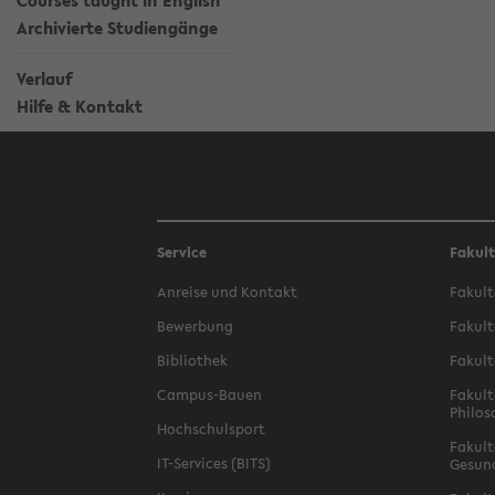
Courses taught in English
Archivierte Studiengänge
Verlauf
Hilfe & Kontakt
Service
Fakul
Anreise und Kontakt
Fakult
Bewerbung
Fakult
Bibliothek
Fakult
Campus-Bauen
Fakult
Philos
Hochschulsport
Fakult
IT-Services (BITS)
Gesun