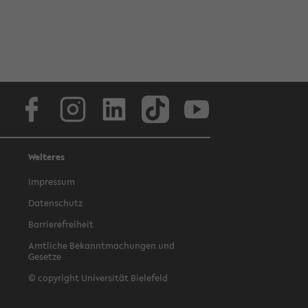
Facebook
Instagram
LinkedIn
TikTok
Youtube
Weiteres
Impressum
Datenschutz
Barrierefreiheit
Amtliche Bekanntmachungen und
Gesetze
© copyright Universität Bielefeld