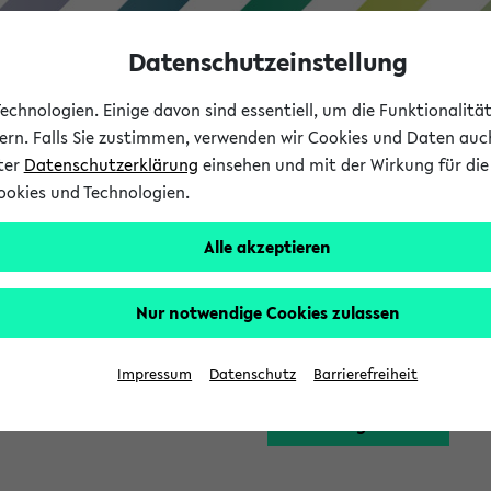
Datenschutzeinstellung
chnologien. Einige davon sind essentiell, um die Funktionalit
sern. Falls Sie zustimmen, verwenden wir Cookies und Daten auc
nter
Datenschutzerklärung
einsehen und mit der Wirkung für die 
ookies und Technologien.
Studium
Lehre
International
Alle akzeptieren
Funktion zugreifen, die Ihnen erst nach einer Anmeldung am Sy
Nur notwendige Cookies zulassen
Bitte melden Sie sich 
Impressum
Datenschutz
Barrierefreiheit
Anmeldung am eKVV