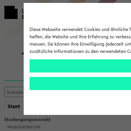
Diese Webseite verwendet Cookies und ähnliche Te
helfen, die Website und Ihre Erfahrung zu verbes
messen. Sie können Ihre Einwilligung jederzeit u
zusätzliche Informationen zu den verwendeten C
Universität
Forschung
Sie möchten auf eine eKVV 
mein
Start
eKVV
Studiengangsauswahl
Modulrecherche