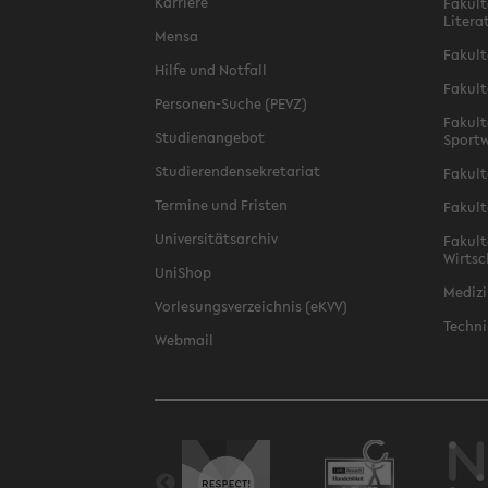
Karriere
Fakult
Litera
Mensa
Fakult
Hilfe und Notfall
Fakult
Personen-Suche (PEVZ)
Fakult
Studienangebot
Sportw
Studierendensekretariat
Fakult
Termine und Fristen
Fakult
Universitätsarchiv
Fakult
Wirtsc
UniShop
Medizi
Vorlesungsverzeichnis (eKVV)
Techni
Webmail